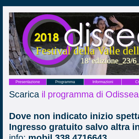
Presentazione
Programma
Informazioni
Cr
Scarica
il programma di Odisse
Dove non indicato inizio spett
Ingresso gratuito salvo altra 
info:
mobil 338 4716643